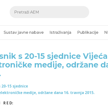
Sustav javne nabave
Istraživanja
Publikacije
N
snik s 20-15 sjednice Vijeća
troničke medije, održane da
.
s 20-15 sjednice
 elektroničke medije, održane dana 16. travnja 2015.
I R E D: