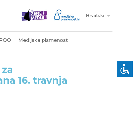
Hrvatski
POO
Medijska pismenost
 za
na 16. travnja