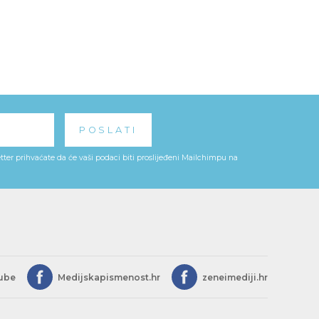
ter prihvaćate da će vaši podaci biti proslijeđeni Mailchimpu na
ube
Medijskapismenost.hr
zeneimediji.hr