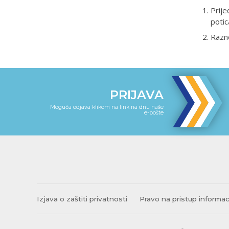
Prije
potic
Razn
PRIJAVA
Moguća odjava klikom na link na dnu naše
e-pošte
Izjava o zaštiti privatnosti
Pravo na pristup informa