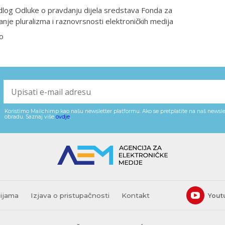
dlog Odluke o pravdanju dijela sredstava Fonda za
anje pluralizma i raznovrsnosti elektroničkih medija
o
Koristimo Mailchimp kao našu newsletter platformu. Ako se pretplatite na naš newslet
obradu. Saznaj više
ovdje
.
cijama
Izjava o pristupačnosti
Kontakt
Yout