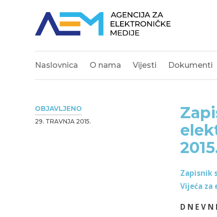
Naslovnica
O nama
Vijesti
Dokumenti
Zapi
OBJAVLJENO
29. TRAVNJA 2015.
elek
2015
Zapisnik 
Vijeća za
D N E V N 