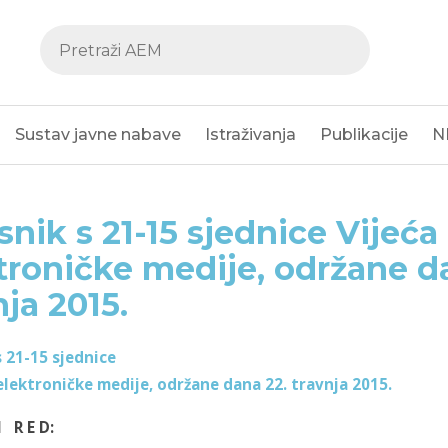
Sustav javne nabave
Istraživanja
Publikacije
N
snik s 21-15 sjednice Vijeća
troničke medije, održane d
nja 2015.
s 21-15 sjednice
 elektroničke medije, održane dana 22. travnja 2015.
I R E D: