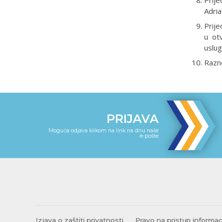
Adria
Prij
u ot
uslu
Razn
PRIJAVA
Moguća odjava klikom na link na dnu naše
e-pošte
Izjava o zaštiti privatnosti
Pravo na pristup informa