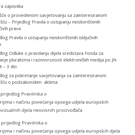
a zapisnika
ešće o provedenom savjetovanju sa zainteresiranom
šću – Prijedlog Pravila o ustupanju neiskorištenih
učivih prava
dlog Pravila o ustupanju neiskorištenih isključivih
a
dlog Odluke o pravdanju dijela sredstava Fonda za
anje pluralizma i raznovrsnosti elektroničkih medija po JN
 – 3 dio
dlog za pokretanje savjetovanja sa zainteresiranom
ošću o podzakonskim aktima
rijedlog Pravilnika o
erijima i načinu povećanja opsega udjela europskih
ovizualnih djela neovisnih proizvođača
rijedlog Pravilnika o
erijima i načinu povećanja opsega udjela europskih djela