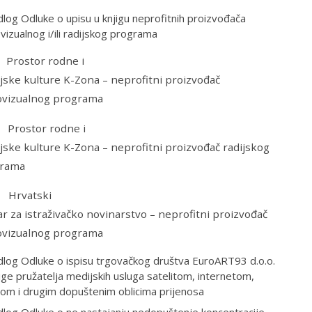
dlog Odluke o upisu u knjigu neprofitnih proizvođača
vizualnog i/ili radijskog programa
rostor rodne i
jske kulture K-Zona – neprofitni proizvođač
ovizualnog programa
rostor rodne i
jske kulture K-Zona – neprofitni proizvođač radijskog
rama
Hrvatski
ar za istraživačko novinarstvo – neprofitni proizvođač
ovizualnog programa
dlog Odluke o ispisu trgovačkog društva EuroART93 d.o.o.
jige pružatelja medijskih usluga satelitom, internetom,
om i drugim dopuštenim oblicima prijenosa
dlog Odluke o ne nastajanju nedopuštenje koncentracije