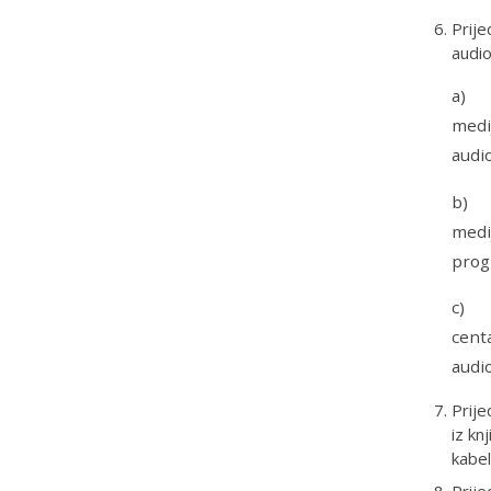
Prije
audio
a) P
medi
audi
b) P
medi
prog
c) 
cent
audi
Prije
iz kn
kabel
Prije