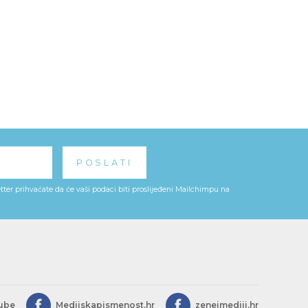
ter prihvaćate da će vaši podaci biti proslijeđeni Mailchimpu na
ube
Medijskapismenost.hr
zeneimediji.hr