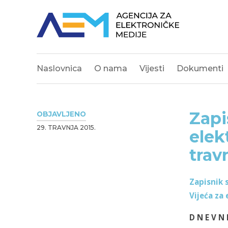
Naslovnica
O nama
Vijesti
Dokumenti
Zapi
OBJAVLJENO
29. TRAVNJA 2015.
elek
trav
Zapisnik 
Vijeća za
D N E V N 