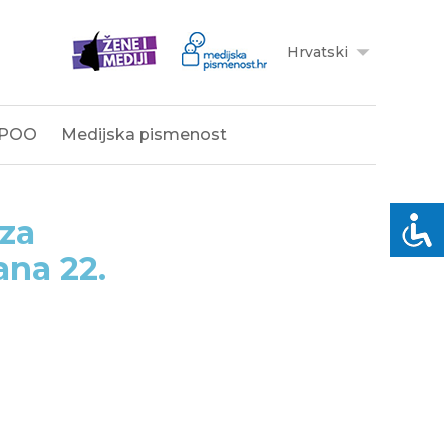
Hrvatski
POO
Medijska pismenost
 za
ana 22.