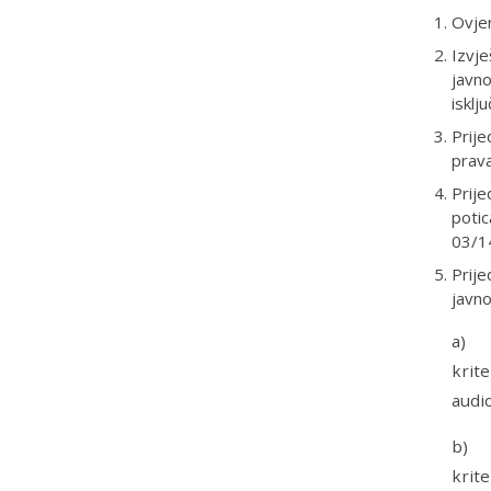
Ovjer
Izvj
javno
isklj
Prije
prav
Prije
potic
03/14
Prije
javn
a) p
krit
audi
b) p
krit