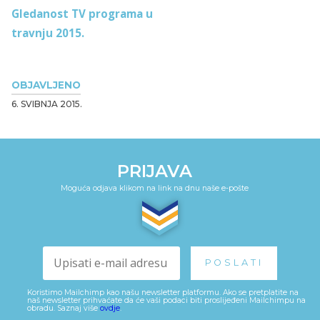
Gledanost TV programa u
travnju 2015.
OBJAVLJENO
6. SVIBNJA 2015.
PRIJAVA
Moguća odjava klikom na link na dnu naše e-pošte
Koristimo Mailchimp kao našu newsletter platformu. Ako se pretplatite na
naš newsletter prihvaćate da će vaši podaci biti proslijeđeni Mailchimpu na
obradu. Saznaj više
ovdje
.