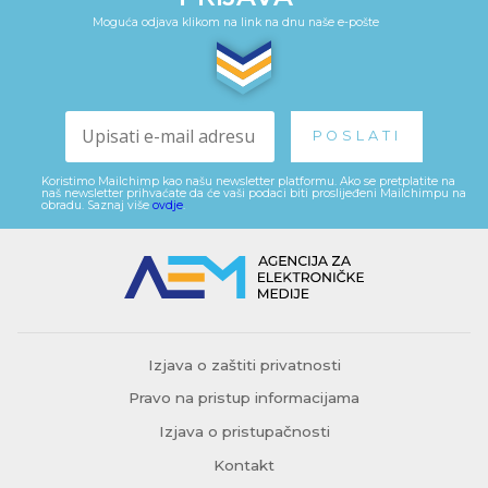
Moguća odjava klikom na link na dnu naše e-pošte
Koristimo Mailchimp kao našu newsletter platformu. Ako se pretplatite na
naš newsletter prihvaćate da će vaši podaci biti proslijeđeni Mailchimpu na
obradu. Saznaj više
ovdje
.
Izjava o zaštiti privatnosti
Pravo na pristup informacijama
Izjava o pristupačnosti
Kontakt