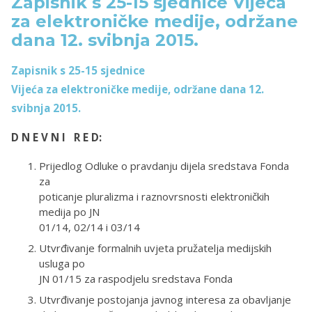
Zapisnik s 25-15 sjednice Vijeća
za elektroničke medije, održane
dana 12. svibnja 2015.
Zapisnik s 25-15 sjednice
Vijeća za elektroničke medije, održane dana 12.
svibnja 2015.
D N E V N I R E D:
Prijedlog Odluke o pravdanju dijela sredstava Fonda
za
poticanje pluralizma i raznovrsnosti elektroničkih
medija po JN
01/14, 02/14 i 03/14
Utvrđivanje formalnih uvjeta pružatelja medijskih
usluga po
JN 01/15 za raspodjelu sredstava Fonda
Utvrđivanje postojanja javnog interesa za obavljanje