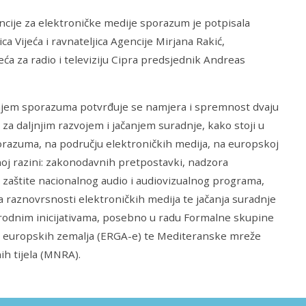
cije za elektroničke medije sporazum je potpisala
ca Vijeća i ravnateljica Agencije Mirjana Rakić,
jeća za radio i televiziju Cipra predsjednik Andreas
njem sporazuma potvrđuje se namjera i spremnost dvaju
 za daljnjim razvojem i jačanjem suradnje, kako stoji u
razuma, na području elektroničkih medija, na europskoj
noj razini: zakonodavnih pretpostavki, nadzora
zaštite nacionalnog audio i audiovizualnog programa,
 raznovrsnosti elektroničkih medija te jačanja suradnje
odnim inicijativama, posebno u radu Formalne skupine
a europskih zemalja (ERGA-e) te Mediteranske mreže
ih tijela (MNRA).