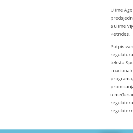
U ime Agen
predsjedni
a u ime Vi
Petrides.
Potpisiva
regulatora
tekstu Spo
i nacional
programa, 
promicanja
u međunar
regulator
regulatorn