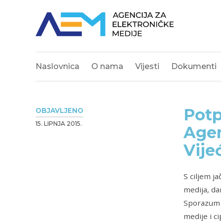
Naslovnica
O nama
Vijesti
Dokumenti
Potp
OBJAVLJENO
15. LIPNJA 2015.
Agen
Vijeć
S ciljem j
medija, da
Sporazum 
medije i ci