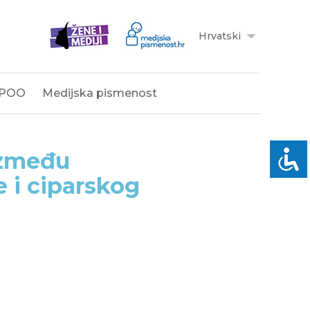
Hrvatski
POO
Medijska pismenost
između
 i ciparskog