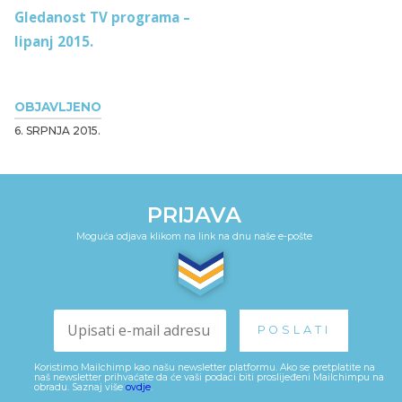
Gledanost TV programa –
lipanj 2015.
OBJAVLJENO
6. SRPNJA 2015.
PRIJAVA
Moguća odjava klikom na link na dnu naše e-pošte
Koristimo Mailchimp kao našu newsletter platformu. Ako se pretplatite na
naš newsletter prihvaćate da će vaši podaci biti proslijeđeni Mailchimpu na
obradu. Saznaj više
ovdje
.