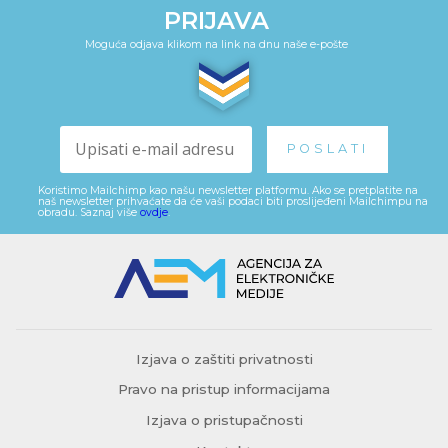
PRIJAVA
Moguća odjava klikom na link na dnu naše e-pošte
Koristimo Mailchimp kao našu newsletter platformu. Ako se pretplatite na
naš newsletter prihvaćate da će vaši podaci biti proslijeđeni Mailchimpu na
obradu. Saznaj više
ovdje
.
Izjava o zaštiti privatnosti
Pravo na pristup informacijama
Izjava o pristupačnosti