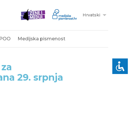
Hrvatski
POO
Medijska pismenost
 za
na 29. srpnja