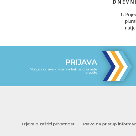
D N E V N 
Prije
plura
natje
PRIJAVA
Moguća odjava klikom na link na dnu naše
e-pošte
Izjava o zaštiti privatnosti
Pravo na pristup informa