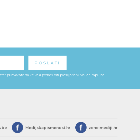
ter prihvaćate da će vaši podaci biti proslijeđeni Mailchimpu na
ube
Medijskapismenost.hr
zeneimediji.hr