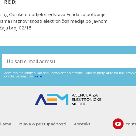
I R E D:
dlog Odluke o dodjeli sredstava Fonda za poticanje
lizma i raznovrsnosti elektroničkih medija po Javnom
čaju broj 02/15
Koristimo Mailchimp kao našu newsletter platformu. Ako se pretplatite na naš newslet
obradu. Saznaj više
ovdje
.
cijama
Izjava o pristupačnosti
Kontakt
Yout