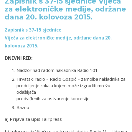
Zapisnik s 37-15 sjednice Vijeća
za elektroničke medije, održane
dana 20. kolovoza 2015.
Zapisnik s 37-15 sjednice
Vijeća za elektroničke medije, održane dana 20.
kolovoza 2015.
DNEVNI RED:
Nadzor nad radom nakladnika Radio 101
Hrvatski radio – Radio Gospić – zamolba nakladnika za
produljenje roka u kojem može izgraditi mrežu
odašiljača
predviđenih za ostvarenje koncesije
Razno
a) Prijava za upis Fairpress
b) Informacija Vijeću o upitu nakladnika Radio M – Udruga