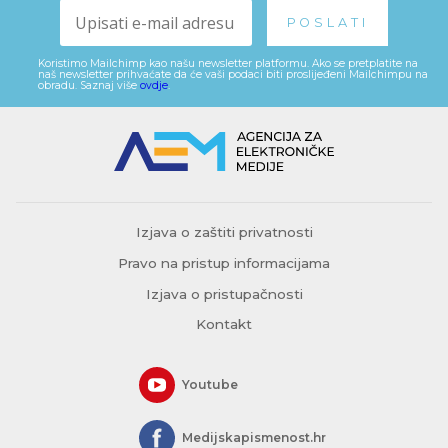
Koristimo Mailchimp kao našu newsletter platformu. Ako se pretplatite na
naš newsletter prihvaćate da će vaši podaci biti proslijeđeni Mailchimpu na
obradu. Saznaj više
ovdje
.
Izjava o zaštiti privatnosti
Pravo na pristup informacijama
Izjava o pristupačnosti
Kontakt
Youtube
Medijskapismenost.hr