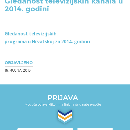
Gledanost televizijskih kanala u
2014. godini
Gledanost televizijskih
programa u Hrvatskoj za 2014. godinu
OBJAVLJENO
16. RUJNA 2015.
PRIJAVA
Moguća odjava klikom na link na dnu naše e-pošte