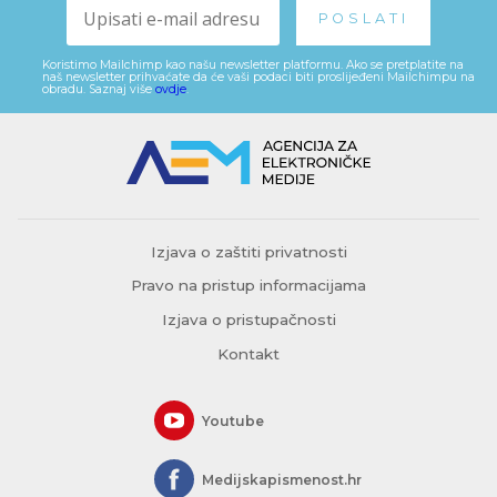
Koristimo Mailchimp kao našu newsletter platformu. Ako se pretplatite na
naš newsletter prihvaćate da će vaši podaci biti proslijeđeni Mailchimpu na
obradu. Saznaj više
ovdje
.
Izjava o zaštiti privatnosti
Pravo na pristup informacijama
Izjava o pristupačnosti
Kontakt
Youtube
Medijskapismenost.hr