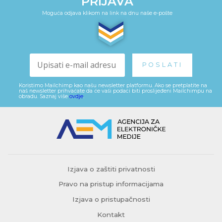
PRIJAVA
Moguća odjava klikom na link na dnu naše e-pošte
Koristimo Mailchimp kao našu newsletter platformu. Ako se pretplatite na
naš newsletter prihvaćate da će vaši podaci biti proslijeđeni Mailchimpu na
obradu. Saznaj više
ovdje
.
Izjava o zaštiti privatnosti
Pravo na pristup informacijama
Izjava o pristupačnosti
Kontakt