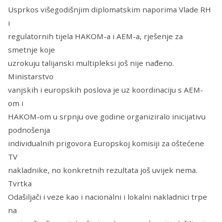
Usprkos višegodišnjim diplomatskim naporima Vlade RH
i
regulatornih tijela HAKOM-a i AEM-a, rješenje za
smetnje koje
uzrokuju talijanski multipleksi još nije nađeno.
Ministarstvo
vanjskih i europskih poslova je uz koordinaciju s AEM-
om i
HAKOM-om u srpnju ove godine organiziralo inicijativu
podnošenja
individualnih prigovora Europskoj komisiji za oštećene
TV
nakladnike, no konkretnih rezultata još uvijek nema.
Tvrtka
Odašiljači i veze kao i nacionalni i lokalni nakladnici trpe
na