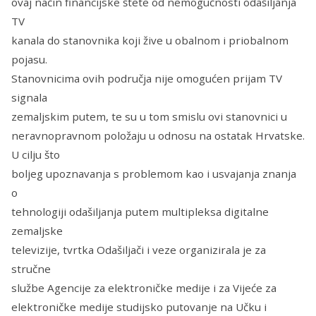
ovaj način financijske štete od nemogućnosti odašiljanja
TV
kanala do stanovnika koji žive u obalnom i priobalnom
pojasu.
Stanovnicima ovih područja nije omogućen prijam TV
signala
zemaljskim putem, te su u tom smislu ovi stanovnici u
neravnopravnom položaju u odnosu na ostatak Hrvatske.
U cilju što
boljeg upoznavanja s problemom kao i usvajanja znanja
o
tehnologiji odašiljanja putem multipleksa digitalne
zemaljske
televizije, tvrtka Odašiljači i veze organizirala je za
stručne
službe Agencije za elektroničke medije i za Vijeće za
elektroničke medije studijsko putovanje na Učku i