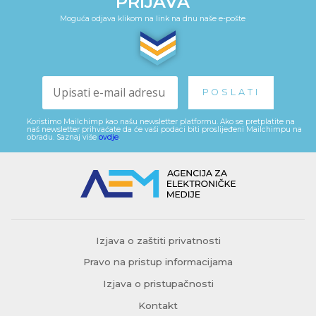
PRIJAVA
Moguća odjava klikom na link na dnu naše e-pošte
Koristimo Mailchimp kao našu newsletter platformu. Ako se pretplatite na
naš newsletter prihvaćate da će vaši podaci biti proslijeđeni Mailchimpu na
obradu. Saznaj više
ovdje
.
Izjava o zaštiti privatnosti
Pravo na pristup informacijama
Izjava o pristupačnosti
Kontakt