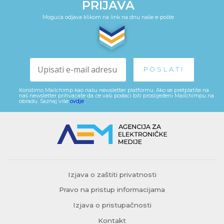
PRIJAVA
Moguća odjava klikom na link na dnu naše e-pošte
Koristimo Mailchimp kao našu newsletter platformu. Ako se pretplatite na
naš newsletter prihvaćate da će vaši podaci biti proslijeđeni Mailchimpu na
obradu. Saznaj više
ovdje
.
Izjava o zaštiti privatnosti
Pravo na pristup informacijama
Izjava o pristupačnosti
Kontakt