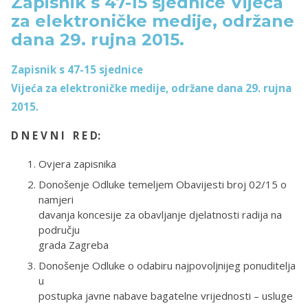
Zapisnik s 47-15 sjednice Vijeća
za elektroničke medije, održane
dana 29. rujna 2015.
Zapisnik s 47-15 sjednice
Vijeća za elektroničke medije, održane dana 29. rujna
2015.
D N E V N I R E D:
Ovjera zapisnika
Donošenje Odluke temeljem Obavijesti broj 02/15 o
namjeri
davanja koncesije za obavljanje djelatnosti radija na
području
grada Zagreba
Donošenje Odluke o odabiru najpovoljnijeg ponuditelja
u
postupka javne nabave bagatelne vrijednosti – usluge