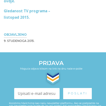
ovdje.
Gledanost TV programa –
listopad 2015.
OBJAVLJENO
9. STUDENOGA 2015.
PRIJAVA
Moguća odjava klikom na link na dnu naše e-pošte
Koristimo Mailchimp kao našu newsletter platformu. Ako se pretplatite na
naš newsletter prihvaćate da će vaši podaci biti proslijeđeni Mailchimpu na