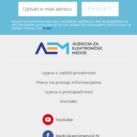
Koristimo Mailchimp kao našu newsletter platformu. Ako se pretplatite na
naš newsletter prihvaćate da će vaši podaci biti proslijeđeni Mailchimpu na
obradu. Saznaj više
ovdje
.
Izjava o zaštiti privatnosti
Pravo na pristup informacijama
Izjava o pristupačnosti
Kontakt
Youtube
Medijskapismenost.hr