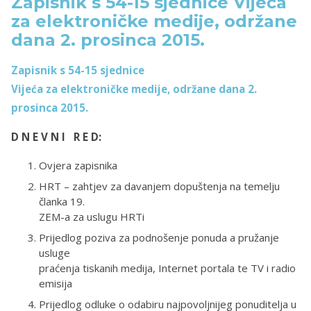
Zapisnik s 54-15 sjednice Vijeća
za elektroničke medije, održane
dana 2. prosinca 2015.
Zapisnik s 54-15 sjednice
Vijeća za elektroničke medije, održane dana 2.
prosinca 2015.
D N E V N I R E D:
Ovjera zapisnika
HRT – zahtjev za davanjem dopuštenja na temelju
članka 19.
ZEM-a za uslugu HRTi
Prijedlog poziva za podnošenje ponuda a pružanje
usluge
praćenja tiskanih medija, Internet portala te TV i radio
emisija
Prijedlog odluke o odabiru najpovoljnijeg ponuditelja u