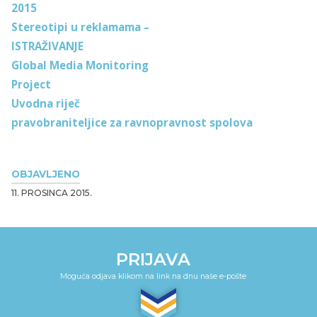
2015
Stereotipi u reklamama –
ISTRAŽIVANJE
Global Media Monitoring
Project
Uvodna riječ
pravobraniteljice za ravnopravnost spolova
OBJAVLJENO
11. PROSINCA 2015.
PRIJAVA
Moguća odjava klikom na link na dnu naše e-pošte