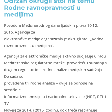
Održan okrugli stol na temu
Rodne ravnopravnosti u
medijima
Povodom Međunarodnog dana ljudskih prava 10.12.
2015. Agencija za
elektroničke medije organizirala je okrugli stol: „Rodna
ravnopravnost u medijima“.
Agencija za elektroničke medije aktivno sudjeluje u radu
Mediteranske regulatorne mreže provodeći u suradnji s
drugim regulatorima rodne analize medijskih sadržaja.
Do sada su
provedene tri rodne analize – dvije se odnose na
središnje
informativne emisije tri nacionalne televizije (HRT, RTL i
TV
Nov@) za 2014. i 2015. godinu, dok treća raščlanjuje