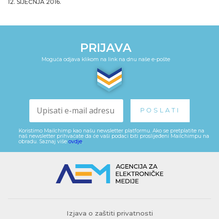
12. SIJEČNJA 2016.
PRIJAVA
Moguća odjava klikom na link na dnu naše e-pošte
Koristimo Mailchimp kao našu newsletter platformu. Ako se pretplatite na
naš newsletter prihvaćate da će vaši podaci biti proslijeđeni Mailchimpu na
obradu. Saznaj više
ovdje
.
Izjava o zaštiti privatnosti