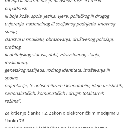
mržnju ili diskriminaciju na osnovi rase ili etničke
pripadnosti
ili boje kože, spola, jezika, vjere, političkog ili drugog
uvjerenja, nacionalnog ili socijalnog podrijetla, imovnog
stanja,
članstva u sindikatu, obrazovanja, društvenog položaja,
bračnog
ili obiteljskog statusa, dobi, zdravstvenog stanja,
invaliditeta,
genetskog naslijeđa, rodnog identiteta, izražavanja ili
spolne
orijentacije, te antisemitizam i ksenofobiju, ideje fašističkih,
nacionalističkih, komunističkih i drugih totalitarnih
režima“
.
Za kršenje članka 12. Zakon o elektroničkim medijima u
članku 76.