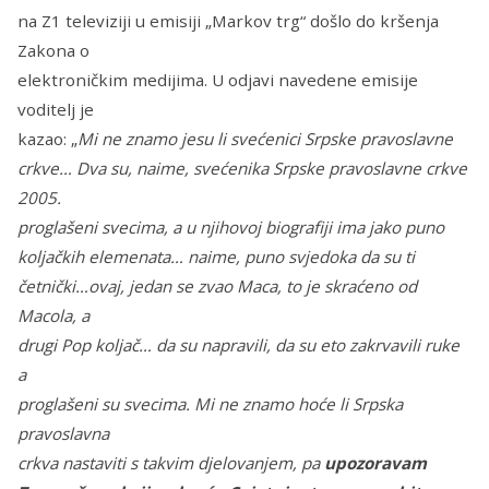
na Z1 televiziji u emisiji „Markov trg“ došlo do kršenja
Zakona o
elektroničkim medijima. U odjavi navedene emisije
voditelj je
kazao: „
Mi ne znamo jesu li svećenici Srpske pravoslavne
crkve… Dva su, naime, svećenika Srpske pravoslavne crkve
2005.
proglašeni svecima, a u njihovoj biografiji ima jako puno
koljačkih elemenata… naime, puno svjedoka da su ti
četnički…ovaj, jedan se zvao Maca, to je skraćeno od
Macola, a
drugi Pop koljač… da su napravili, da su eto zakrvavili ruke
a
proglašeni su svecima. Mi ne znamo hoće li Srpska
pravoslavna
crkva nastaviti s takvim djelovanjem, pa
upozoravam