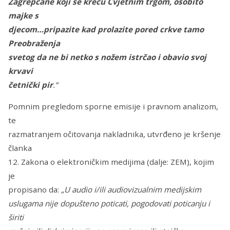
Zagrepčane koji se kreću Cvjetnim trgom, osobito
majke s
djecom…pripazite kad prolazite pored crkve tamo
Preobraženja
svetog da ne bi netko s nožem istrčao i obavio svoj
krvavi
četnički pir
.“
Pomnim pregledom sporne emisije i pravnom analizom,
te
razmatranjem očitovanja nakladnika, utvrđeno je kršenje
članka
12. Zakona o elektroničkim medijima (dalje: ZEM), kojim
je
propisano da:
„U audio i/ili audiovizualnim medijskim
uslugama nije dopušteno poticati, pogodovati poticanju i
širiti