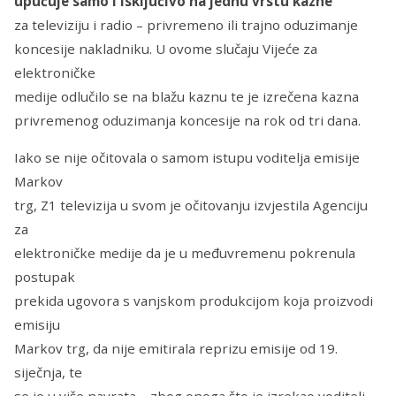
upućuje samo i isključivo na jednu vrstu kazne
za televiziju i radio – privremeno ili trajno oduzimanje
koncesije nakladniku. U ovome slučaju Vijeće za
elektroničke
medije odlučilo se na blažu kaznu te je izrečena kazna
privremenog oduzimanja koncesije na rok od tri dana.
Iako se nije očitovala o samom istupu voditelja emisije
Markov
trg, Z1 televizija u svom je očitovanju izvjestila Agenciju
za
elektroničke medije da je u međuvremenu pokrenula
postupak
prekida ugovora s vanjskom produkcijom koja proizvodi
emisiju
Markov trg, da nije emitirala reprizu emisije od 19.
siječnja, te