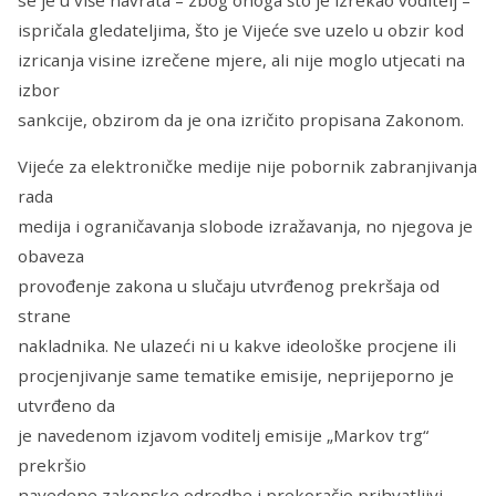
se je u više navrata – zbog onoga što je izrekao voditelj –
ispričala gledateljima, što je Vijeće sve uzelo u obzir kod
izricanja visine izrečene mjere, ali nije moglo utjecati na
izbor
sankcije, obzirom da je ona izričito propisana Zakonom.
Vijeće za elektroničke medije nije pobornik zabranjivanja
rada
medija i ograničavanja slobode izražavanja, no njegova je
obaveza
provođenje zakona u slučaju utvrđenog prekršaja od
strane
nakladnika. Ne ulazeći ni u kakve ideološke procjene ili
procjenjivanje same tematike emisije, neprijeporno je
utvrđeno da
je navedenom izjavom voditelj emisije „Markov trg“
prekršio
navedene zakonske odredbe i prekoračio prihvatljivi