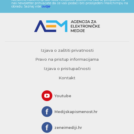
naš newsletter prihvaćate da će vaši podaci biti proslijeđeni Mailchimpu na
obradu. Saznaj više
ovdje
.
Izjava o zaštiti privatnosti
Pravo na pristup informacijama
Izjava o pristupačnosti
Kontakt
Youtube
Medijskapismenost.hr
zeneimediji.hr