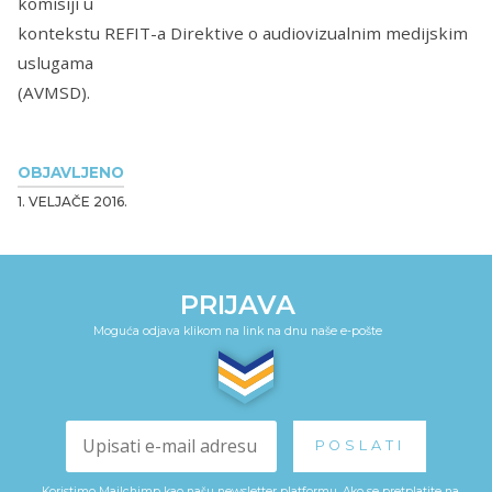
komisiji u
kontekstu REFIT-a Direktive o audiovizualnim medijskim
uslugama
(AVMSD).
OBJAVLJENO
1. VELJAČE 2016.
PRIJAVA
Moguća odjava klikom na link na dnu naše e-pošte
Koristimo Mailchimp kao našu newsletter platformu. Ako se pretplatite na