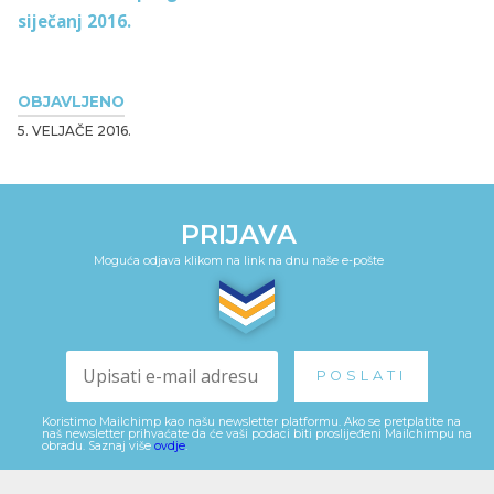
siječanj 2016.
OBJAVLJENO
5. VELJAČE 2016.
PRIJAVA
Moguća odjava klikom na link na dnu naše e-pošte
Koristimo Mailchimp kao našu newsletter platformu. Ako se pretplatite na
naš newsletter prihvaćate da će vaši podaci biti proslijeđeni Mailchimpu na
obradu. Saznaj više
ovdje
.