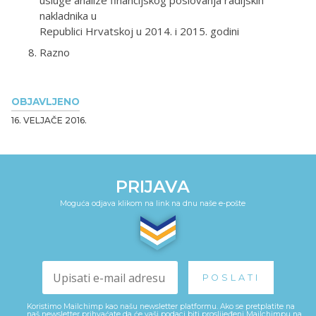
usluge analize financijskog poslovanja radijskih
nakladnika u
Republici Hrvatskoj u 2014. i 2015. godini
Razno
OBJAVLJENO
16. VELJAČE 2016.
PRIJAVA
Moguća odjava klikom na link na dnu naše e-pošte
Koristimo Mailchimp kao našu newsletter platformu. Ako se pretplatite na
naš newsletter prihvaćate da će vaši podaci biti proslijeđeni Mailchimpu na