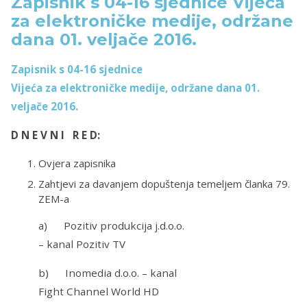
Zapisnik s 04-16 sjednice Vijeća
za elektroničke medije, održane
dana 01. veljače 2016.
Zapisnik s 04-16 sjednice
Vijeća za elektroničke medije, održane dana 01.
veljače 2016.
D N E V N I R E D:
Ovjera zapisnika
Zahtjevi za davanjem dopuštenja temeljem članka 79.
ZEM-a
a) Pozitiv produkcija j.d.o.o.
– kanal Pozitiv TV
b) Inomedia d.o.o. – kanal
Fight Channel World HD