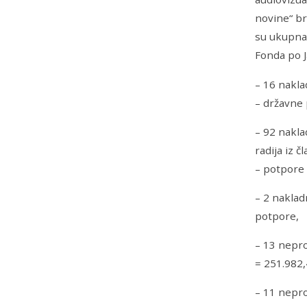
novine“ bro
su ukupna 
Fonda po J
– 16 nakla
– državne
– 92 nakla
radija iz 
– potpore 
– 2 naklad
potpore,
– 13 nepro
= 251.982,
– 11 nepro