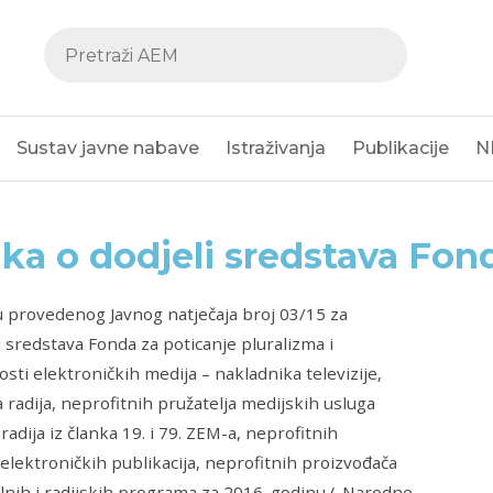
Sustav javne nabave
Istraživanja
Publikacije
N
ka o dodjeli sredstava Fon
 provedenog Javnog natječaja broj 03/15 za
 sredstava Fonda za poticanje pluralizma i
sti elektroničkih medija – nakladnika televizije,
 radija, neprofitnih pružatelja medijskih usluga
i radija iz članka 19. i 79. ZEM-a, neprofitnih
 elektroničkih publikacija, neprofitnih proizvođača
lnih i radijskih programa za 2016. godinu („Narodne