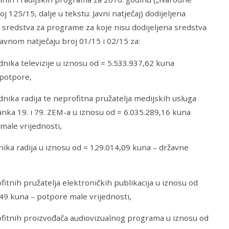
j 125/15, dalje u tekstu: Javni natječaj) dodijeljena
sredstva za programe za koje nisu dodijeljena sredstva
avnom natječaju broj 01/15 i 02/15 za:
dnika televizije u iznosu od = 5.533.937,62 kuna
 potpore,
dnika radija te neprofitna pružatelja medijskih usluga
članka 19. i 79. ZEM-a u iznosu od = 6.035.289,16 kuna
male vrijednosti,
nika radija u iznosu od = 129.014,09 kuna – državne
fitnih pružatelja elektroničkih publikacija u iznosu od
49 kuna – potpore male vrijednosti,
fitnih proizvođača audiovizualnog programa u iznosu od