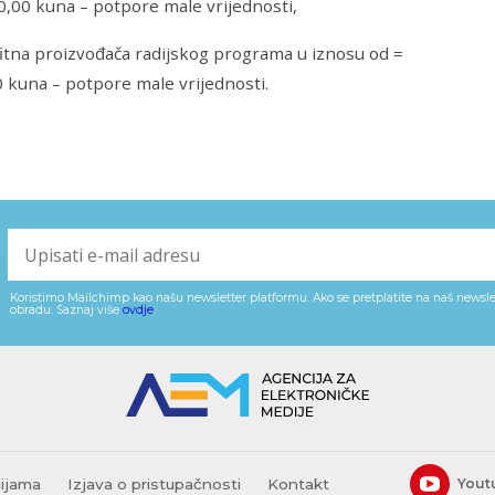
0,00 kuna – potpore male vrijednosti,
itna proizvođača radijskog programa u iznosu od =
 kuna – potpore male vrijednosti.
Koristimo Mailchimp kao našu newsletter platformu. Ako se pretplatite na naš newslet
obradu. Saznaj više
ovdje
.
cijama
Izjava o pristupačnosti
Kontakt
Yout