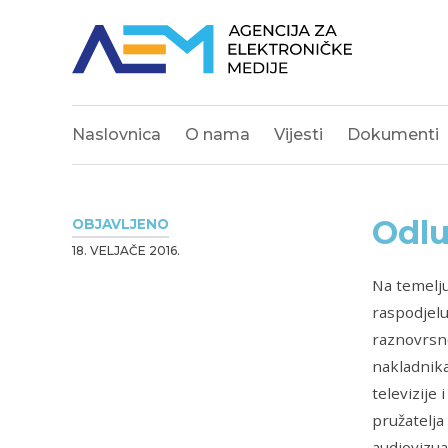
Naslovnica
O nama
Vijesti
Dokumenti
Odlu
OBJAVLJENO
18. VELJAČE 2016.
Na temelju
raspodjelu
raznovrsno
nakladnika
televizije 
pružatelja
audiovizua