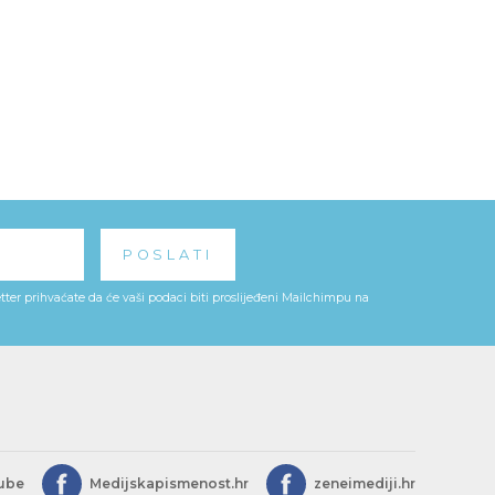
ter prihvaćate da će vaši podaci biti proslijeđeni Mailchimpu na
ube
Medijskapismenost.hr
zeneimediji.hr