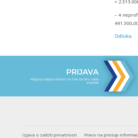
= 2.313.00
– 4 neprof
491.500,00
Odluka
PRIJAVA
Moguća odjava klikom na link na dnu naše
e-pošte
Izjava o zaštiti privatnosti
Pravo na pristup informa