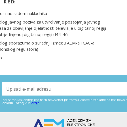
I R E D:
or nad radom nakladnika
dlog javnog poziva za utvrđivanje postojanja javnog
esa za obavljanje djelatnosti televizije u digitalnoj regiji
objedinjenoj digitalnoj regiji d44-46
edlog sporazuma o suradnji između AEM-a i CAC-a
lonskog regulatora)
o
Koristimo Mailchimp kao našu newsletter platformu. Ako se pretplatite na naš newslet
obradu. Saznaj više
ovdje
.