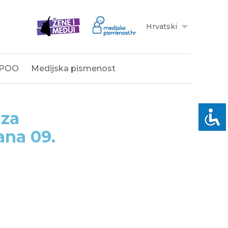
Hrvatski
POO
Medijska pismenost
 za
ana 09.