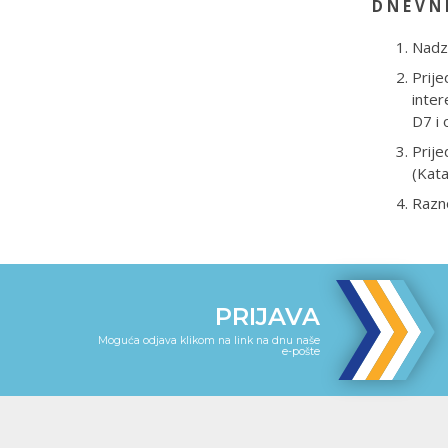
D N E V N 
Nadz
Prije
inter
D7 i 
Prij
(Kata
Razn
PRIJAVA
Moguća odjava klikom na link na dnu naše
e-pošte