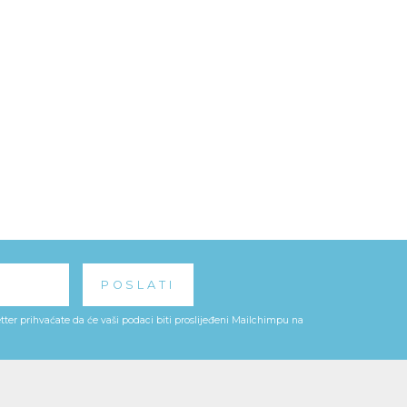
ter prihvaćate da će vaši podaci biti proslijeđeni Mailchimpu na