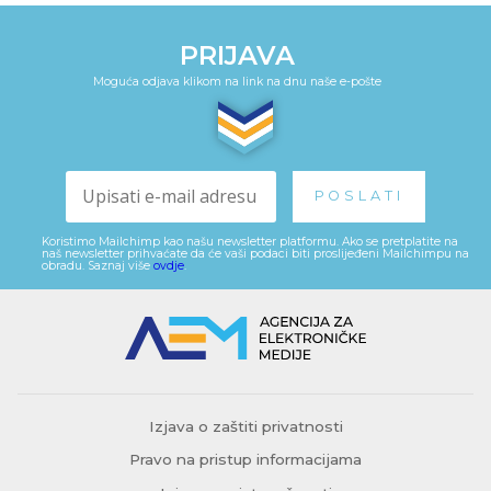
PRIJAVA
Moguća odjava klikom na link na dnu naše e-pošte
Koristimo Mailchimp kao našu newsletter platformu. Ako se pretplatite na
naš newsletter prihvaćate da će vaši podaci biti proslijeđeni Mailchimpu na
obradu. Saznaj više
ovdje
.
Izjava o zaštiti privatnosti
Pravo na pristup informacijama