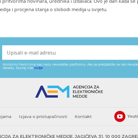
 pritvorima novinara, urednika i izdavača. Ovo je dan kada se po
dija i procjena stanja o slobodi medija u svijetu.
Koristimo Mailchimp kao našu newsletter platformu. Ako se pretplatite na naš newslet
obradu. Saznaj više
ovdje
.
cijama
Izjava o pristupačnosti
Kontakt
Yout
CIJA ZA ELEKTRONIČKE MEDIJE, JAGIĆEVA 31, 10 000 ZAGR