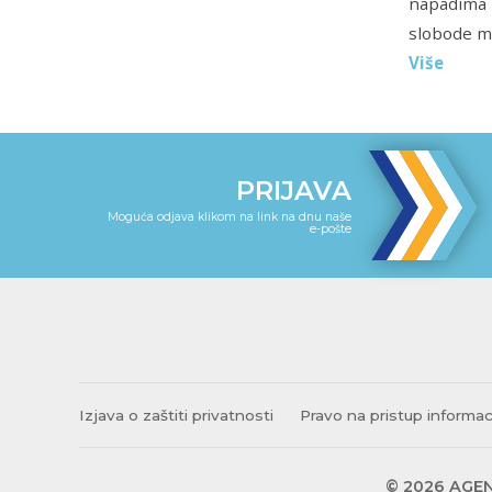
napadima i
slobode me
Više
PRIJAVA
Moguća odjava klikom na link na dnu naše
e-pošte
Izjava o zaštiti privatnosti
Pravo na pristup informa
© 2026 AGEN