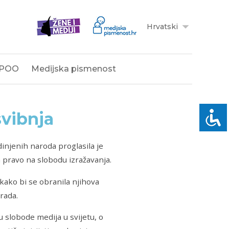
Hrvatski
POO
Medijska pismenost
svibnja
dinjenih naroda proglasila je
a pravo na slobodu izražavanja.
kako bi se obranila njihova
rada.
 slobode medija u svijetu, o