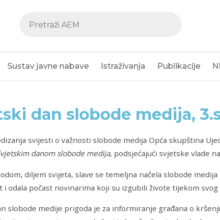
Sustav javne nabave
Istraživanja
Publikacije
N
tski dan slobode medija, 3.
odizanja svijesti o važnosti slobode medija Opća skupština Uje
vjetskim danom slobode medija
, podsjećajući svjetske vlade n
dom, diljem svijeta, slave se temeljna načela slobode medija 
 i odala počast novinarima koji su izgubili živote tijekom svog 
an slobode medije prigoda je za informiranje građana o kršenju