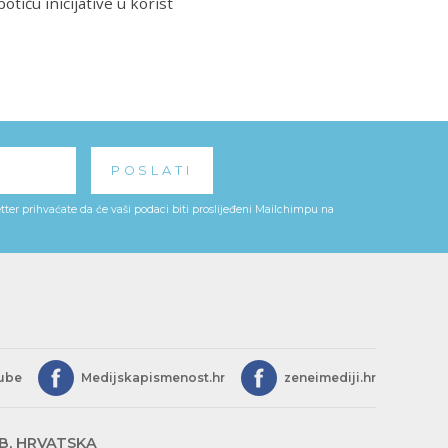
tiču inicijative u korist
ter prihvaćate da će vaši podaci biti proslijeđeni Mailchimpu na
ube
Medijskapismenost.hr
zeneimediji.hr
EB, HRVATSKA