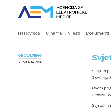
Naslovnica
O nama
Vijesti
Dokumenti
Svje
OBJAVLJENO
3. SVIBNJA 2016.
S ciljem p
3.svibnja
S
Ovom prigo
neovisnost
Svjetski d