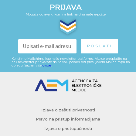
PRIJAVA
Moguća odjava klikom na link na dnu naše e-pošte
Koristimo Mailchimp kao našu newsletter platformu. Ako se pretplatite na
naš newsletter prihvaćate da će vaši podaci biti proslijeđeni Mailchimpu na
obradu. Saznaj više
ovdje
.
Izjava o zaštiti privatnosti
Pravo na pristup informacijama
Izjava o pristupačnosti