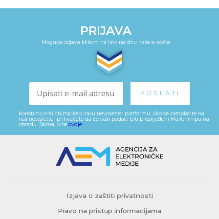
PRIJAVA
Moguća odjava klikom na link na dnu naše e-pošte
Koristimo Mailchimp kao našu newsletter platformu. Ako se pretplatite na
naš newsletter prihvaćate da će vaši podaci biti proslijeđeni Mailchimpu na
obradu. Saznaj više
ovdje
.
Izjava o zaštiti privatnosti
Pravo na pristup informacijama