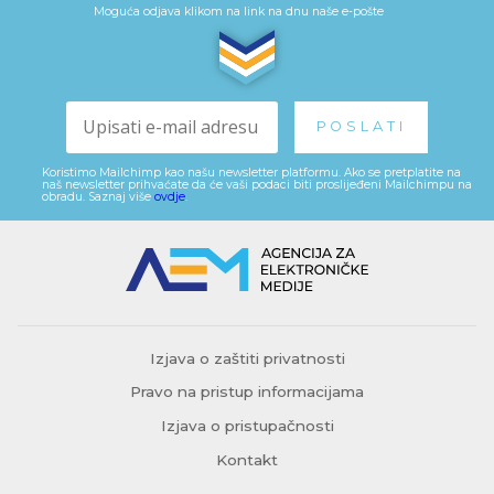
Moguća odjava klikom na link na dnu naše e-pošte
Koristimo Mailchimp kao našu newsletter platformu. Ako se pretplatite na
naš newsletter prihvaćate da će vaši podaci biti proslijeđeni Mailchimpu na
obradu. Saznaj više
ovdje
.
Izjava o zaštiti privatnosti
Pravo na pristup informacijama
Izjava o pristupačnosti
Kontakt