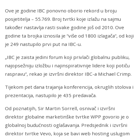
Ove je godine IBC ponovno oborio rekord u broju
posjetitelja – 55.769. Broj tvrtki koje izlažu na sajmu
također nastavlja rasti svake godine još od 2010. Ove
godine ta brojka iznosila je “više od 1800 izlagača“, od koji
je 249 nastupilo prvi put na IBC-u.
„IBC je zaista jedini forum koji privlači globalnu publiku,
najopsežniju izložbu i najinspirativnije lidere koji potiču
raspravu“, rekao je izvršni direktor IBC-a Michael Crimp.
Tijekom pet dana trajanja konferencija, okruglih stolova i
prezentacija, nastupilo je 435 predavača.
Od poznatijih, Sir Martin Sorrell, osnivač i izvršni
direktor globalne marketinške tvrtke WPP govorio je o
globalnoj budućnosti oglašavanja. Predsjednik i izvršni
direktor tvrtke Vevo, koja se bavi web hosting uslugom