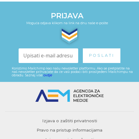
PRIJAVA
Moguća odjava klikom na link na dnu naše e-pošte
Koristimo Mailchimp kao našu newsletter platformu. Ako se pretplatite na
naš newsletter prihvaćate da će vaši podaci biti proslijeđeni Mailchimpu na
obradu. Saznaj više
ovdje
.
Izjava o zaštiti privatnosti
Pravo na pristup informacijama