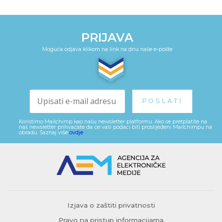
PRIJAVA
Moguća odjava klikom na link na dnu naše e-pošte
Koristimo Mailchimp kao našu newsletter platformu. Ako se pretplatite na
naš newsletter prihvaćate da će vaši podaci biti proslijeđeni Mailchimpu na
obradu. Saznaj više
ovdje
.
Izjava o zaštiti privatnosti
Pravo na pristup informacijama