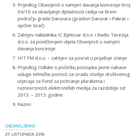
Prijedlog Obavijesti o namjeri davanja koncesije broj
04/16 za obavljanje djelatnosti radija na širem
području grada Daruvara (gradovi Daruvar i Pakrac i
općine Sirač)
Zahtjev nakladnika IC Bjelovar d.o.o. i Radio Terezija
d.o.o. za poništenjem dijela Obavijesti o namjeri
davanja koncesije
HIT FM d.o.o. – zahtjev za povrat u prijašnje stanje
Prijedlog Odluke o početku postupka javne nabave
usluge tehničke pomoći za izradu studije društvenog
utjecaja za Fond za poticanje pluralizma i
raznovrsnosti elektroničkih medija za razdoblje od
2013. – 2015. godine
Razno
OBJAVLJENO
27. LISTOPADA 2016.