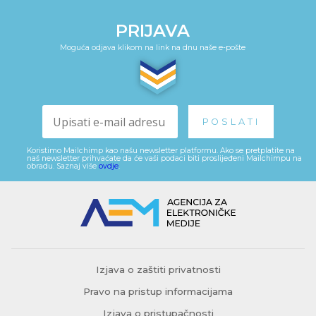
PRIJAVA
Moguća odjava klikom na link na dnu naše e-pošte
Koristimo Mailchimp kao našu newsletter platformu. Ako se pretplatite na
naš newsletter prihvaćate da će vaši podaci biti proslijeđeni Mailchimpu na
obradu. Saznaj više
ovdje
.
Izjava o zaštiti privatnosti
Pravo na pristup informacijama
Izjava o pristupačnosti