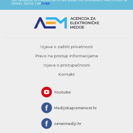
naš newsletter prihvaćate da će vaši podaci biti proslijeđeni Mailchimpu na
obradu. Saznaj više
ovdje
.
Izjava o zaštiti privatnosti
Pravo na pristup informacijama
Izjava o pristupačnosti
Kontakt
Youtube
Medijskapismenost.hr
zeneimediji.hr