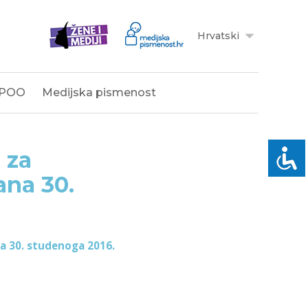
Hrvatski
POO
Medijska pismenost
 za
ana 30.
na 30. studenoga 2016.