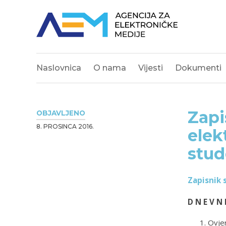
Naslovnica
O nama
Vijesti
Dokumenti
Zapi
OBJAVLJENO
8. PROSINCA 2016.
elek
stud
Zapisnik 
D N E V N 
Ovjer