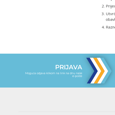
Prije
Utvrđ
obavl
Razn
PRIJAVA
Moguća odjava klikom na link na dnu naše
e-pošte