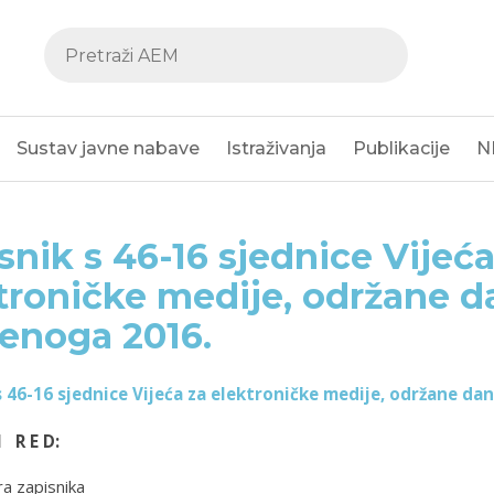
Sustav javne nabave
Istraživanja
Publikacije
N
snik s 46-16 sjednice Vijeća
troničke medije, održane d
enoga 2016.
s 46-16 sjednice Vijeća za elektroničke medije, održane da
I R E D:
a zapisnika