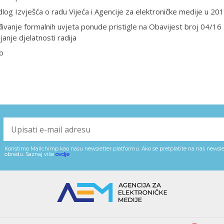
dlog Izvješća o radu Vijeća i Agencije za elektroničke medije u 201
ivanje formalnih uvjeta ponude pristigle na Obavijest broj 04/16
janje djelatnosti radija
o
Koristimo Mailchimp kao našu newsletter platformu. Ako se pretplatite na naš newslet
obradu. Saznaj više
ovdje
.