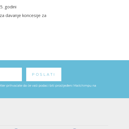
5. godini
 za davanje koncesije za
ter prihvaćate da će vaši podaci biti proslijeđeni Mailchimpu na