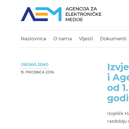
Naslovnica
O nama
Vijesti
Dokumenti
Izvj
OBJAVLJENO
15. PROSINCA 2016.
i Ag
od 1
god
Izvješće H
razdoblju 