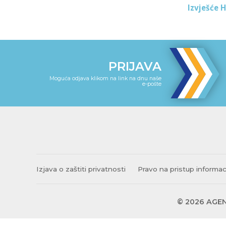
Izvješće 
PRIJAVA
Moguća odjava klikom na link na dnu naše
e-pošte
Izjava o zaštiti privatnosti
Pravo na pristup informa
© 2026 AGEN