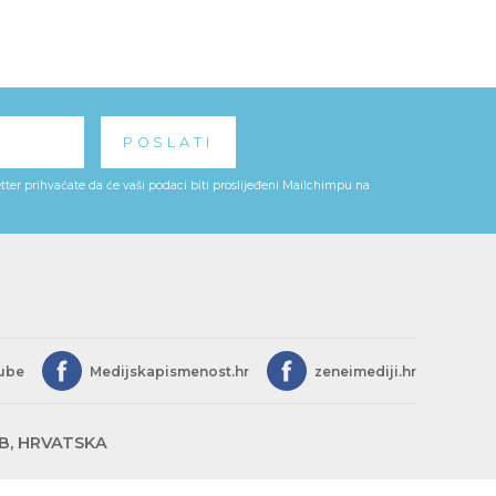
ter prihvaćate da će vaši podaci biti proslijeđeni Mailchimpu na
ube
Medijskapismenost.hr
zeneimediji.hr
EB, HRVATSKA