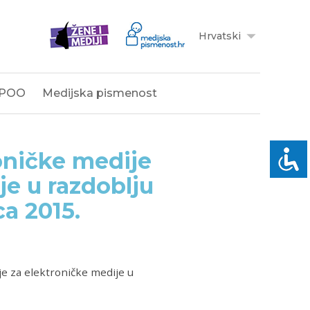
Hrvatski
POO
Medijska pismenost
roničke medije
je u razdoblju
ca 2015.
je za elektroničke medije u