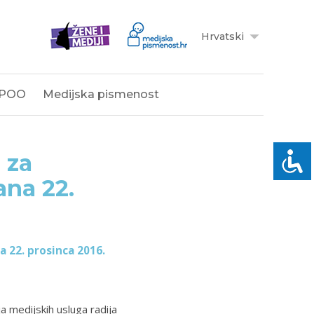
Hrvatski
POO
Medijska pismenost
 za
ana 22.
a 22. prosinca 2016.
a medijskih usluga radija