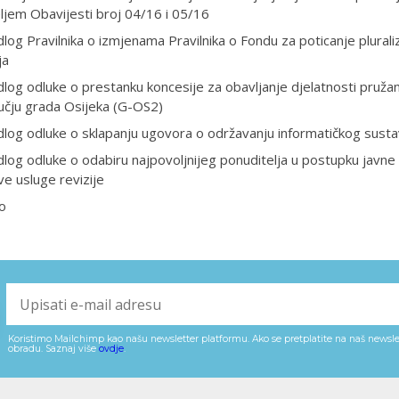
jem Obavijesti broj 04/16 i 05/16
dlog Pravilnika o izmjenama Pravilnika o Fondu za poticanje plurali
ja
dlog odluke o prestanku koncesije za obavljanje djelatnosti pruža
učju grada Osijeka (G-OS2)
dlog odluke o sklapanju ugovora o održavanju informatičkog susta
dlog odluke o odabiru najpovoljnijeg ponuditelja u postupku javne
e usluge revizije
o
Koristimo Mailchimp kao našu newsletter platformu. Ako se pretplatite na naš newslet
obradu. Saznaj više
ovdje
.