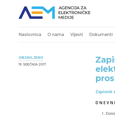
Naslovnica
O nama
Vijesti
Dokumenti
Zapi
OBJAVLJENO
19. SIJEČNJA 2017.
elek
pros
Zapisnik 
D N E V N 
Donoš