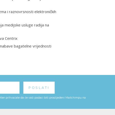
zma i raznovrsnosti elektroničkih
nja medijske usluge radija na
va Centrix
 nabave bagatelne vrijednosti
ter prihvaćate da će vaši podaci biti proslijeđeni Mailchimpu na