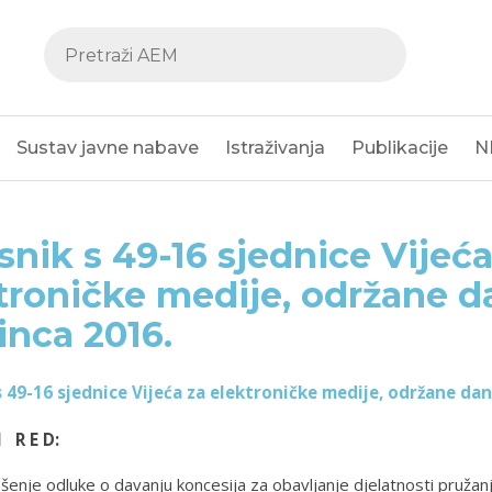
Sustav javne nabave
Istraživanja
Publikacije
N
snik s 49-16 sjednice Vijeća
troničke medije, održane d
inca 2016.
s 49-16 sjednice Vijeća za elektroničke medije, održane dan
I R E D:
enje odluke o davanju koncesija za obavljanje djelatnosti pružanj