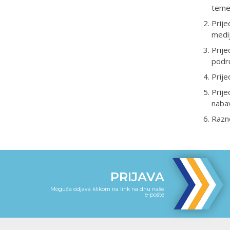
temel
Prije
medi
Prije
podr
Prije
Prije
nabav
Razn
PRIJAVA
Moguća odjava klikom na link na dnu naše
e-pošte