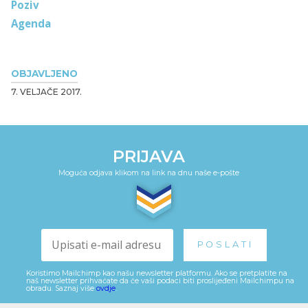
Poziv
Agenda
OBJAVLJENO
7. VELJAČE 2017.
PRIJAVA
Moguća odjava klikom na link na dnu naše e-pošte
Koristimo Mailchimp kao našu newsletter platformu. Ako se pretplatite na
naš newsletter prihvaćate da će vaši podaci biti proslijeđeni Mailchimpu na
obradu. Saznaj više
ovdje
.