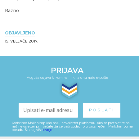
Razno
OBJAVLJENO
15. VELJAČE 2017.
PRIJAVA
Moguća odjava klikom na link na dnu naše e-pošte
Koristimo Mailchimp kao našu newsletter platformu. Ako se pretplatite na
naš newsletter prihvaćate da će vaši podaci biti proslijeđeni Mailchimpu na
obradu. Saznaj više
ovdje
.