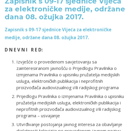
Zapisnik s 09-17 sjednice Vijeća
za elektroničke medije, održane
dana 08. ožujka 2017.
Zapisnik s 09-17 sjednice Vijeća za elektroničke
medije, održane dana 08. ožujka 2017.
D N E V N I R E D:
Izvješće o provedenom savjetovanju sa
zainteresiranom javnošću o Prijedlogu Pravilnika o
izmjenama Pravilnika o upisniku pružatelja medijskih
usluga, elektroničkih publikacija i neprofitnih
proizvođača audiovizualnog i/ili radijskog programa
Prijedlogu Pravilnika o izmjenama Pravilnika o upisniku
pružatelja medijskih usluga, elektroničkih publikacija i
neprofitnih proizvođača audiovizualnog i/ili radijskog
programa – usvajanje
Utvrđivanje postojanja javnog interesa za obavljanje
djelatnosti televizije po provedenom javnom pozivu