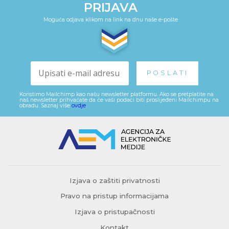
PRIJAVA
Moguća odjava klikom na link na dnu naše e-pošte
Koristimo Mailchimp kao našu newsletter platformu. Ako se pretplatite na
naš newsletter prihvaćate da će vaši podaci biti proslijeđeni Mailchimpu na
obradu. Saznaj više
ovdje
.
Izjava o zaštiti privatnosti
Pravo na pristup informacijama
Izjava o pristupačnosti
Kontakt