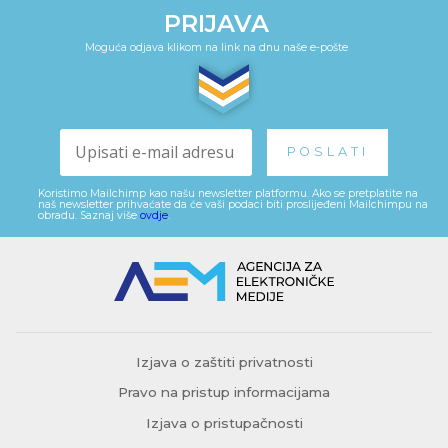
PRIJAVA
Moguća odjava klikom na link na dnu naše e-pošte
Koristimo Mailchimp kao našu newsletter platformu. Ako se pretplatite na
naš newsletter prihvaćate da će vaši podaci biti proslijeđeni Mailchimpu na
obradu. Saznaj više
ovdje
.
Izjava o zaštiti privatnosti
Pravo na pristup informacijama
Izjava o pristupačnosti