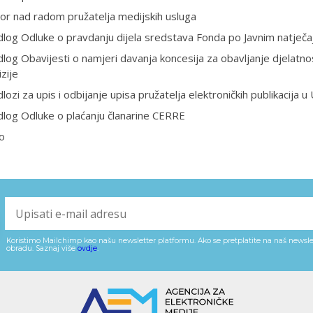
or nad radom pružatelja medijskih usluga
dlog Odluke o pravdanju dijela sredstava Fonda po Javnim natječa
dlog Obavijesti o namjeri davanja koncesija za obavljanje djelatn
izije
dlozi za upis i odbijanje upisa pružatelja elektroničkih publikacija u
dlog Odluke o plaćanju članarine CERRE
o
Koristimo Mailchimp kao našu newsletter platformu. Ako se pretplatite na naš newslet
obradu. Saznaj više
ovdje
.