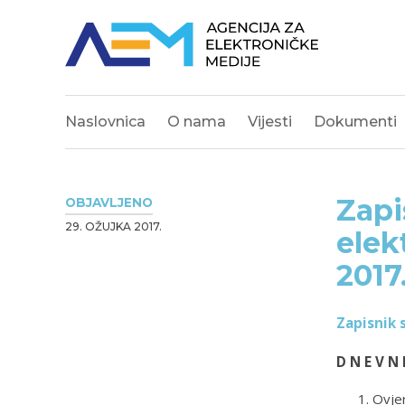
Naslovnica
O nama
Vijesti
Dokumenti
Zapi
OBJAVLJENO
29. OŽUJKA 2017.
elek
2017
Zapisnik 
D N E V N 
Ovjer