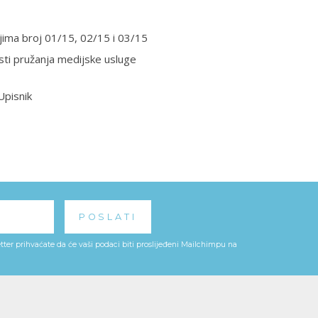
jima broj 01/15, 02/15 i 03/15
osti pružanja medijske usluge
 Upisnik
ter prihvaćate da će vaši podaci biti proslijeđeni Mailchimpu na