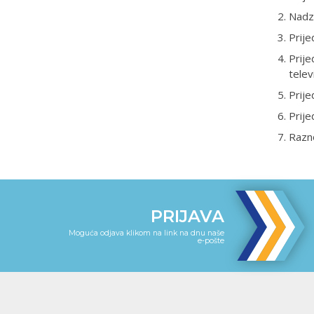
Nadz
Prije
Prije
telev
Prije
Prije
Razn
PRIJAVA
Moguća odjava klikom na link na dnu naše
e-pošte