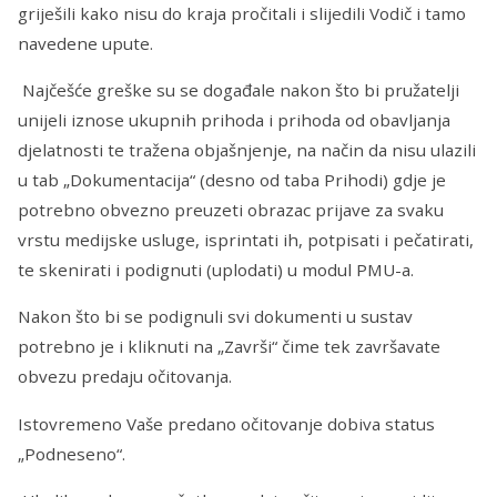
griješili kako nisu do kraja pročitali i slijedili Vodič i tamo
navedene upute.
Najčešće greške su se događale nakon što bi pružatelji
unijeli iznose ukupnih prihoda i prihoda od obavljanja
djelatnosti te tražena objašnjenje, na način da nisu ulazili
u tab „Dokumentacija“ (desno od taba Prihodi) gdje je
potrebno obvezno preuzeti obrazac prijave za svaku
vrstu medijske usluge, isprintati ih, potpisati i pečatirati,
te skenirati i podignuti (uplodati) u modul PMU-a.
Nakon što bi se podignuli svi dokumenti u sustav
potrebno je i kliknuti na „Završi“ čime tek završavate
obvezu predaju očitovanja.
Istovremeno Vaše predano očitovanje dobiva status
„Podneseno“.