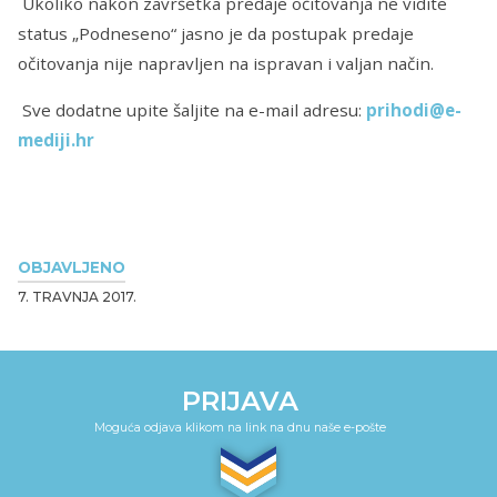
Ukoliko nakon završetka predaje očitovanja ne vidite
status „Podneseno“ jasno je da postupak predaje
očitovanja nije napravljen na ispravan i valjan način.
Sve dodatne upite šaljite na e-mail adresu:
prihodi@e-
mediji.hr
OBJAVLJENO
7. TRAVNJA 2017.
PRIJAVA
Moguća odjava klikom na link na dnu naše e-pošte