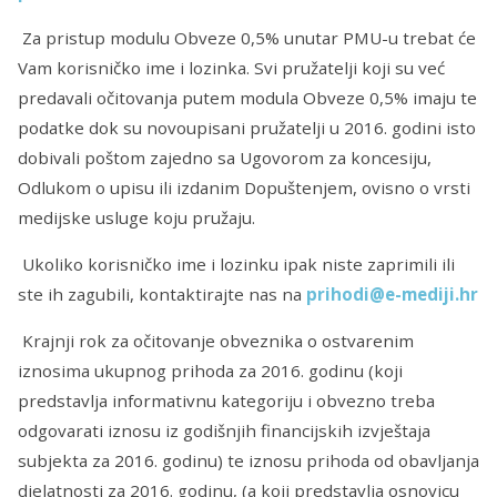
Za pristup modulu Obveze 0,5% unutar PMU-u trebat će
Vam korisničko ime i lozinka. Svi pružatelji koji su već
predavali očitovanja putem modula Obveze 0,5% imaju te
podatke dok su novoupisani pružatelji u 2016. godini isto
dobivali poštom zajedno sa Ugovorom za koncesiju,
Odlukom o upisu ili izdanim Dopuštenjem, ovisno o vrsti
medijske usluge koju pružaju.
Ukoliko korisničko ime i lozinku ipak niste zaprimili ili
ste ih zagubili, kontaktirajte nas na
prihodi@e-mediji.hr
Krajnji rok za očitovanje obveznika o ostvarenim
iznosima ukupnog prihoda za 2016. godinu (koji
predstavlja informativnu kategoriju i obvezno treba
odgovarati iznosu iz godišnjih financijskih izvještaja
subjekta za 2016. godinu) te iznosu prihoda od obavljanja
djelatnosti za 2016. godinu, (a koji predstavlja osnovicu