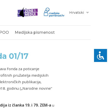
Hrvatski
POO
Medijska pismenost
a 01/17
ava Fonda za poticanje
rofitnih pružatelja medijskih
elektroničkih publikacija,
2018. godinu („Narodne novine“
ija iz članka 19. i 79. ZEM-a
u