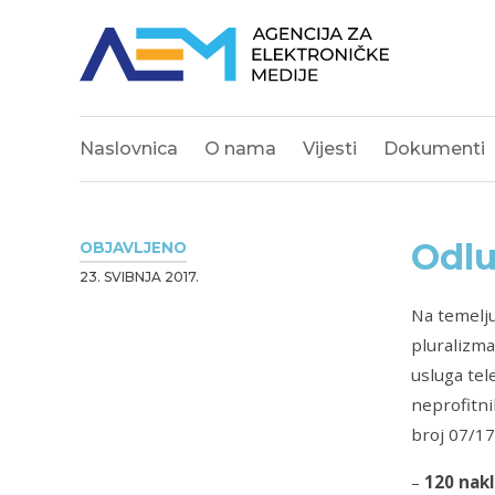
Naslovnica
O nama
Vijesti
Dokumenti
Odlu
OBJAVLJENO
23. SVIBNJA 2017.
Na temelju
pluralizma
usluga tele
neprofitni
broj 07/17
–
120
nakl