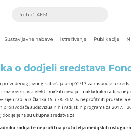
Sustav javne nabave
Istraživanja
Publikacije
N
ka o dodjeli sredstava Fond
 provedenog Javnog natječaja broj 01/17 za raspodjelu sredst
 i raznovrsnosti elektroničkih medija – nakladnika radija, nep
vizije i radija iz članka 19. i 79. ZEM-a, neprofitnih pružatelja 
h proizvođača audiovizualnih i radijskih programa za 2017. i 
) dodijeljena su ukupna sredstva za:
adnika radija te neprofitna pružatelja medijskih usluga rad