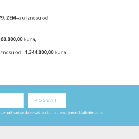
79. ZEM-a
u iznosu od
360.000,00
kuna,
iznosu od =
1.344.000,00
kuna
ter prihvaćate da će vaši podaci biti proslijeđeni Mailchimpu na