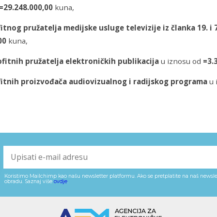
=29.248.000,00
kuna,
itnog pružatelja medijske usluge televizije iz članka 19. i 
,00
kuna,
fitnih pružatelja elektroničkih publikacija
u iznosu od
=3.
itnih proizvođača audiovizualnog i radijskog programa
u 
Koristimo Mailchimp kao našu newsletter platformu. Ako se pretplatite na naš newslet
obradu. Saznaj više
ovdje
.