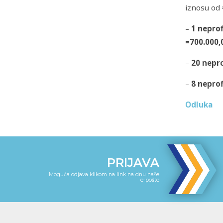
iznosu od
–
1
neprof
=700.000
–
20
nepro
–
8
neprof
Odluka
PRIJAVA
Moguća odjava klikom na link na dnu naše
e-pošte