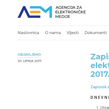
Naslovnica
O nama
Vijesti
Dokumenti
Zapi
OBJAVLJENO
20. LIPNJA 2017.
elek
2017
Zapisnik s
D N E V N 
Otvar