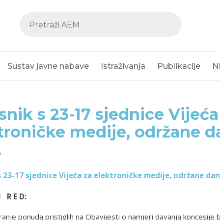
Sustav javne nabave
Istraživanja
Publikacije
N
snik s 23-17 sjednice Vijeća
troničke medije, održane da
.
 23-17 sjednice Vijeća za elektroničke medije, održane dana
I R E D:
anje ponuda pristiglih na Obavijesti o namjeri davanja koncesije 