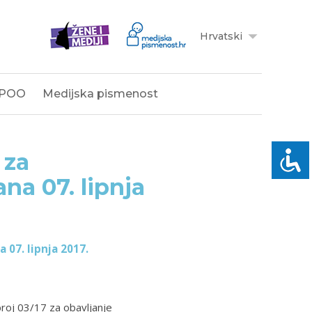
Hrvatski
POO
Medijska pismenost
 za
na 07. lipnja
 07. lipnja 2017.
broj 03/17 za obavljanje