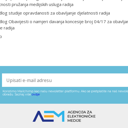
tnosti pružanja medijskih usluga radija
dlog studije opravdanosti za obavljanje djelatnosti radija
dlog Obavijesti o namjeri davanja koncesije broj 04/17 za obavlja
e radija
o
Koristimo Mailchimp kao našu newsletter platformu. Ako se pretplatite na naš newslet
obradu. Saznaj više
ovdje
.