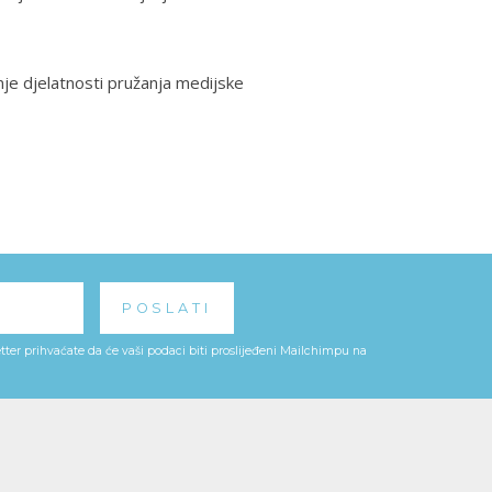
nje djelatnosti pružanja medijske
ter prihvaćate da će vaši podaci biti proslijeđeni Mailchimpu na