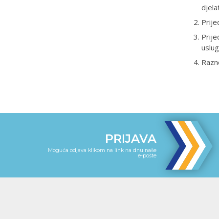
djela
Prije
Prije
uslug
Razn
PRIJAVA
Moguća odjava klikom na link na dnu naše
e-pošte