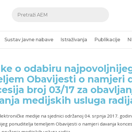
Sustav javne nabave
Istraživanja
Publikacije
N
ke o odabiru najpovoljnije
ljem Obavijesti o namjeri 
esija broj 03/17 za obavljan
anja medijskih usluga radij
elektroničke medije na sjednici održanoj 04. srpnja 2017. godin
ijeg ponuditelja temeljem Obavijesti o namjeri davanja koncesi
i pružanja medijskih usluga radija.