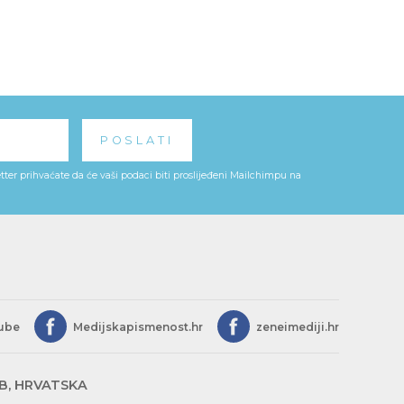
ter prihvaćate da će vaši podaci biti proslijeđeni Mailchimpu na
ube
Medijskapismenost.hr
zeneimediji.hr
EB, HRVATSKA