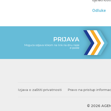
Odluke
PRIJAVA
Moguća odjava klikom na link na dnu naše
e-pošte
Izjava o zaštiti privatnosti
Pravo na pristup informa
© 2026 AGEN