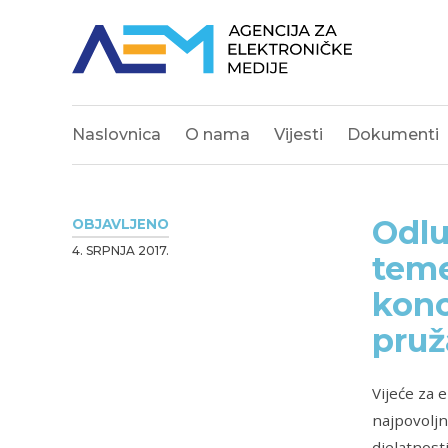
Naslovnica
O nama
Vijesti
Dokumenti
Odlu
OBJAVLJENO
4. SRPNJA 2017.
teme
konc
pruž
Vijeće za 
najpovoljn
djelatnost