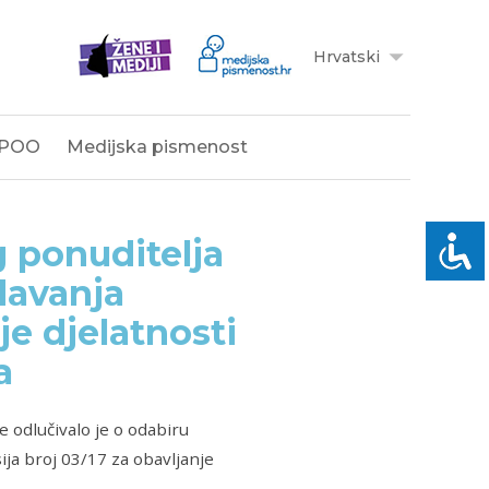
Hrvatski
POO
Medijska pismenost
g ponuditelja
davanja
je djelatnosti
a
e odlučivalo je o odabiru
ja broj 03/17 za obavljanje