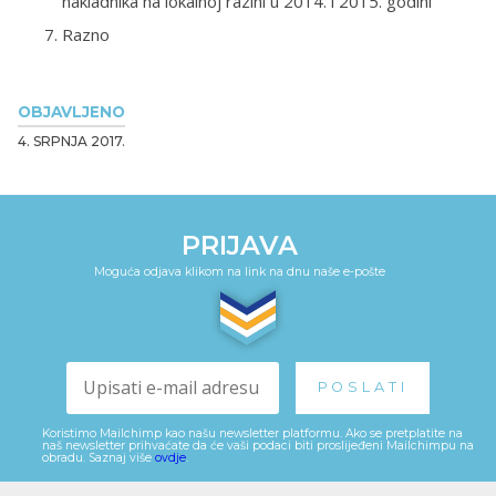
nakladnika na lokalnoj razini u 2014. i 2015. godini
Razno
OBJAVLJENO
4. SRPNJA 2017.
PRIJAVA
Moguća odjava klikom na link na dnu naše e-pošte
Koristimo Mailchimp kao našu newsletter platformu. Ako se pretplatite na
naš newsletter prihvaćate da će vaši podaci biti proslijeđeni Mailchimpu na
obradu. Saznaj više
ovdje
.