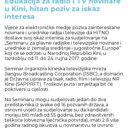
Edukacija za radio i TV novinare
u Kini, hitan poziv za iskaz
interesa
Vijeće za elektroničke medije poziva zainteresirane
novinare i urednike radija i televizije da HITNO
dostave svoj iskaz interesa za sudjelovanje na
„Seminaru za glavne radijske i televizijske novinare i
urednike iz zemalja središnje i jugoistočne Europe“
koji će se održati u Narodnoj Republici Kini, u
razdoblju od 11. do 24. rujna 2017. godine.
Seminar organizira kineska televizijska mreža
Jiangsu Broadcasting Corporation (JSBC), a domaćin
je Državna uprava za tisak, radio, film i televiziju NR
Kine (SAPPRFT). Troškovi puta i smještaja bit će
pokriveni u cijelosti.
Na Seminaru mogu sudjelovati jedan do dva
predstavnika iz svake od 16 pozvanih država, a
osnovni uvjeti za sudjelovanje su da kandidati
moraju biti mlađi od 55 godina, bez zdravstvenih
teškoća (obvezna liječnička potvrda), imati 2 ili više
godina radnog iskustva u novinarstvu te izvrsno