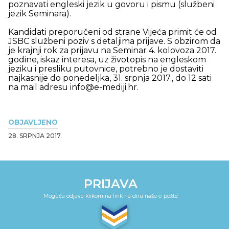
poznavati engleski jezik u govoru i pismu (službeni
jezik Seminara).
Kandidati preporučeni od strane Vijeća primit će od
JSBC službeni poziv s detaljima prijave. S obzirom da
je krajnji rok za prijavu na Seminar 4. kolovoza 2017.
godine, iskaz interesa, uz životopis na engleskom
jeziku i presliku putovnice, potrebno je dostaviti
najkasnije do ponedeljka, 31. srpnja 2017., do 12 sati
na mail adresu
info@e-mediji.hr
.
OBJAVLJENO
28. SRPNJA 2017.
PRIJAVA
Moguća odjava klikom na link na dnu naše e-pošte