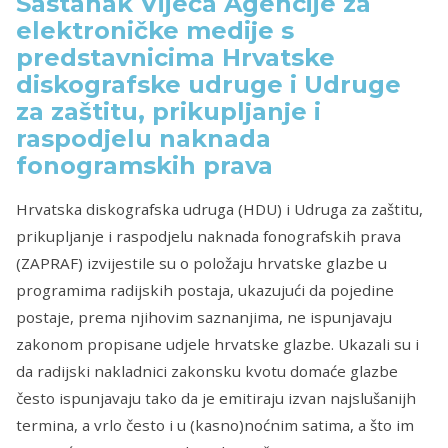
Sastanak Vijeća Agencije za
elektroničke medije s
predstavnicima Hrvatske
diskografske udruge i Udruge
za zaštitu, prikupljanje i
raspodjelu naknada
fonogramskih prava
Hrvatska diskografska udruga (HDU) i Udruga za zaštitu,
prikupljanje i raspodjelu naknada fonografskih prava
(ZAPRAF) izvijestile su o položaju hrvatske glazbe u
programima radijskih postaja, ukazujući da pojedine
postaje, prema njihovim saznanjima, ne ispunjavaju
zakonom propisane udjele hrvatske glazbe. Ukazali su i
da radijski nakladnici zakonsku kvotu domaće glazbe
često ispunjavaju tako da je emitiraju izvan najslušanijh
termina, a vrlo često i u (kasno)noćnim satima, a što im