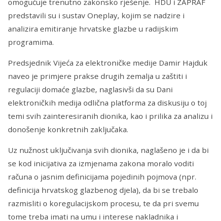
omogućuje trenutno zakonsko rješenje. HDU i ZAPRAF
predstavili su i sustav Oneplay, kojim se nadzire i
analizira emitiranje hrvatske glazbe u radijskim
programima.
Predsjednik Vijeća za elektroničke medije Damir Hajduk
naveo je primjere prakse drugih zemalja u zaštiti i
regulaciji domaće glazbe, naglasivši da su Dani
elektroničkih medija odlična platforma za diskusiju o toj
temi svih zainteresiranih dionika, kao i prilika za analizu i
donošenje konkretnih zaključaka.
Uz nužnost uključivanja svih dionika, naglašeno je i da bi
se kod inicijativa za izmjenama zakona moralo voditi
računa o jasnim definicijama pojedinih pojmova (npr.
definicija hrvatskog glazbenog djela), da bi se trebalo
razmisliti o koregulacijskom procesu, te da pri svemu
tome treba imati na umu i interese nakladnika i