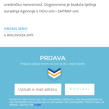
uredničku neovisnost. Dogovorena je buduća tješnja
suradnja Agencije s HDU-om i ZAPRAF-om.
OBJAVLJENO
4. KOLOVOZA 2017.
PRIJAVA
Moguća odjava klikom na link na dnu naše e-pošte
Koristimo Mailchimp kao našu newsletter platformu. Ako se pretplatite na
naš newsletter prihvaćate da će vaši podaci biti proslijeđeni Mailchimpu na
obradu. Saznaj više
ovdje
.